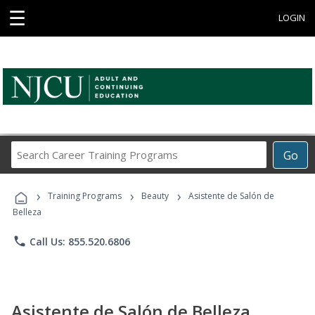
☰
LOGIN
Search
Go
Career
Training
›
›
›
Programs
Training Programs
Beauty
Asistente de Salón de
Belleza
phone
Call Us: 855.520.6806
Asistente de Salón de Belleza