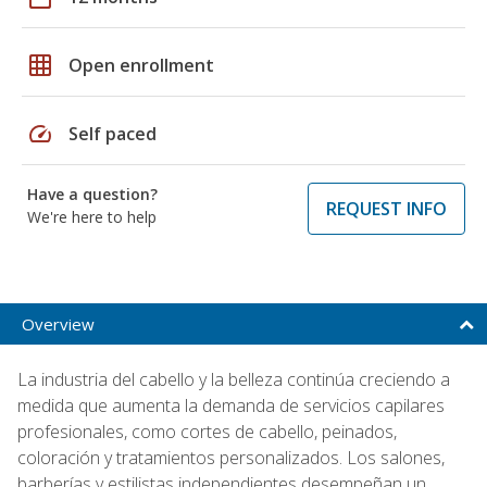
grid_on
Open enrollment
speed
Self paced
Have a question?
REQUEST INFO
We're here to help
Overview
La industria del cabello y la belleza continúa creciendo a
medida que aumenta la demanda de servicios capilares
profesionales, como cortes de cabello, peinados,
coloración y tratamientos personalizados. Los salones,
barberías y estilistas independientes desempeñan un