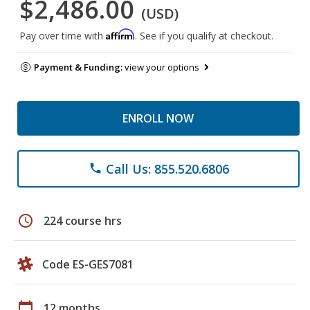
$2,486.00
(USD)
Affirm
Pay over time with
. See if you qualify at checkout.
Payment & Funding:
view your options
ENROLL NOW
Call Us: 855.520.6806
phone
schedule
224 course hrs
Code ES-GES7081
calendar_today
12 months