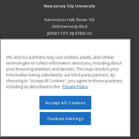
New Jersey City University
Karnoutsos Hall, Room 102
2039 Kennedy Blvd
JERSEY CITY, NJ 07305 US
MAIN CONTENT
Career Training
We and our partners may use cookies, pixels, and similar
technologies to collect information about you, including about
ADDITIONAL RESOURCES
your browsing activities and devices. This may result in your
information being collected by our third-party partners. By
Military
Student Blog
choosing to "Accept All Cookies", you agree to these practices,
Financial Assistance
including as described in the
Privacy Policy
Help
Accept All Cookies
© 2026 ed2go, a division of Cengage Learning. All rights
reserved. The material on this site cannot be reproduced or
redistributed unless you have obtained prior written
Cookies Settings
permission from Cengage Learning.
Privacy Policy