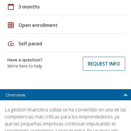
calendar_today
3 months
grid_on
Open enrollment
speed
Self paced
Have a question?
REQUEST INFO
We're here to help
Overview
La gestión financiera sólida se ha convertido en una de las
competencias más críticas para los emprendedores, ya
que las pequeñas empresas continúan impulsando el
crecimiento económico a nivel mundial. En un mercado