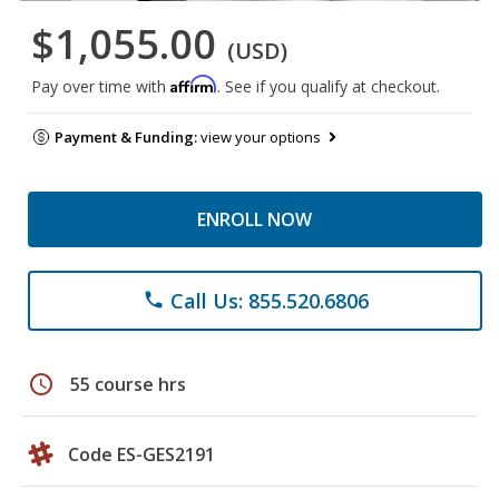
$1,055.00
(USD)
Affirm
Pay over time with
. See if you qualify at checkout.
Payment & Funding:
view your options
ENROLL NOW
Call Us: 855.520.6806
phone
schedule
55 course hrs
Code ES-GES2191