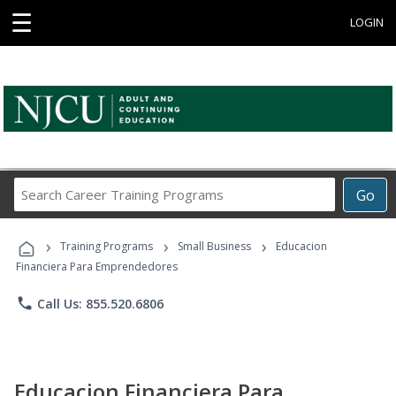
☰
LOGIN
Search
Go
Career
Training
›
›
›
Programs
Training Programs
Small Business
Educacion
Financiera Para Emprendedores
phone
Call Us: 855.520.6806
Educacion Financiera Para