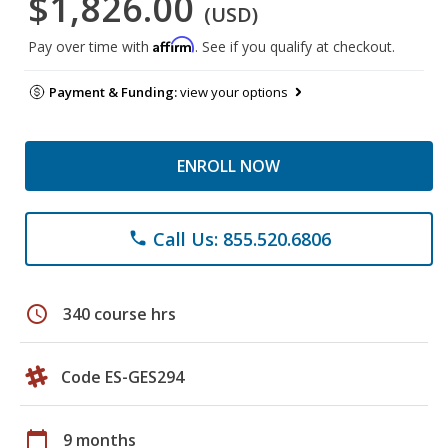
$1,826.00
(USD)
Affirm
Pay over time with
. See if you qualify at checkout.
Payment & Funding:
view your options
ENROLL NOW
Call Us: 855.520.6806
phone
schedule
340 course hrs
Code ES-GES294
calendar_today
9 months