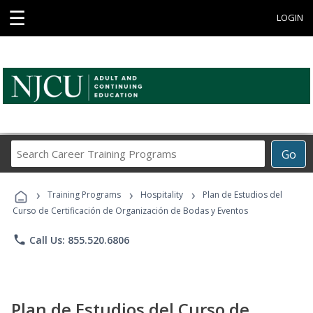
☰
LOGIN
Search
Go
Career
Training
›
›
›
Programs
Training Programs
Hospitality
Plan de Estudios del
Curso de Certificación de Organización de Bodas y Eventos
phone
Call Us: 855.520.6806
Plan de Estudios del Curso de