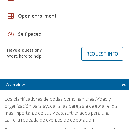
grid_on
Open enrollment
speed
Self paced
Have a question?
REQUEST INFO
We're here to help
Overview
Los planificadores de bodas combinan creatividad y
organización para ayudar a las parejas a celebrar el día
más importante de sus vidas. ¡Entrenados para una
carrera rodeada de eventos de celebración!